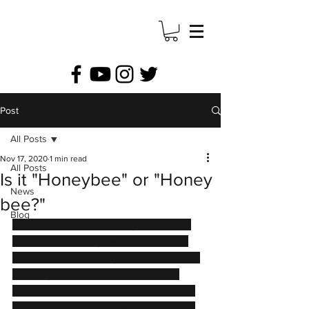
Post
All Posts
Nov 17, 2020
1 min read
All Posts
Is it "Honeybee" or "Honey
News
bee?"
Blog
Some people write Honey bee while 
others write honeybee, one word vs 
two words, which way is correct? Well, 
officially both can be correct, but I 
prefer to follow this simple rule, if the 
common name matches the scientific 