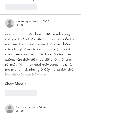
Like
Reply
savannapatt.er.s.on.7.0.4
Jul 03
new88 đăng nhập
 hôm trước mình cũng 
chỉ ghé thử vì thấy bạn bè nói qua, kiểu tò 
mò xem trang nhìn ra sao thôi chứ không 
đào sâu gì. Vừa vào cái mình để ý ngay là 
giao diện chia thành các khối rõ ràng, kéo 
xuống vẫn thấy dễ theo dõi chứ không bị 
rối mắt. Mình hay ngại mấy trang mà phải 
mò menu mãi, nhưng ở đây menu đặt chỗ 
khá dễ thấy nên bấm qua…
Show More
Like
Reply
bentiecesav.a.ge54.62
Jul 03