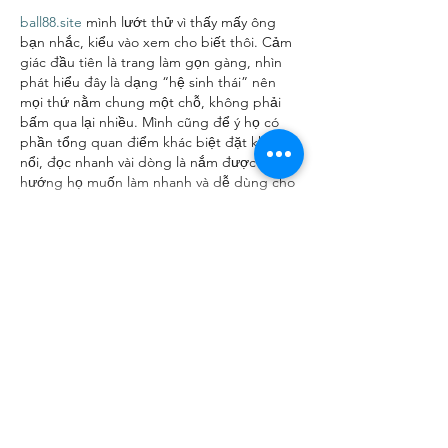
ball88.site
 mình lướt thử vì thấy mấy ông 
bạn nhắc, kiểu vào xem cho biết thôi. Cảm 
giác đầu tiên là trang làm gọn gàng, nhìn 
phát hiểu đây là dạng “hệ sinh thái” nên 
mọi thứ nằm chung một chỗ, không phải 
bấm qua lại nhiều. Mình cũng để ý họ có 
phần tổng quan điểm khác biệt đặt khá 
nổi, đọc nhanh vài dòng là nắm được 
hướng họ muốn làm nhanh và dễ dùng cho 
người Việt.…
Show More
Like
Reply
robert50powell.9.5.8.4+abc123
Jun 23
x8smile.net
 hôm trước mình lướt thử vì 
thấy vài người nhắc, chủ yếu tò mò xem 
giao diện họ làm kiểu gì thôi. Vào trang 
thấy họ viết giới thiệu khá dài, nhưng trình 