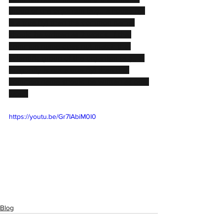
group of the organism (e.g., a house fly 
is a true fly) then the common name 
should be written as 2 words. If the 
common name does not match the 
scientific group of the organism (e.g., a 
dragonfly is not a true fly) then the 
common name should be written as one 
word.
https://youtu.be/Gr7IAbiM0I0
Blog