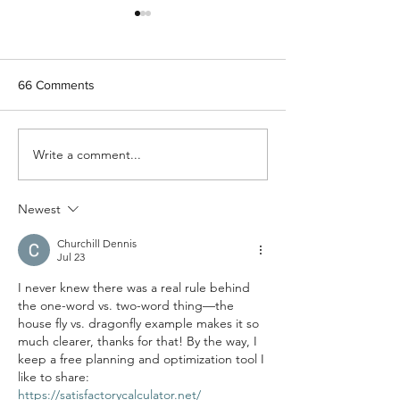
66 Comments
Let's see your memes
Write a comment...
Are crab spiders 
camouflaged? T
actually mimic la
pads.
Newest
Churchill Dennis
Jul 23
I never knew there was a real rule behind 
the one-word vs. two-word thing—the 
house fly vs. dragonfly example makes it so 
much clearer, thanks for that! By the way, I 
keep a free planning and optimization tool I 
like to share: 
https://satisfactorycalculator.net/